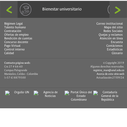
Bienestar universitario
Régimen Legal
Correo institucional
Talento humano
Mapa del sitio
Contratación
Redes Sociales
Ofertas de empleo
Quejas y reclamos
Rendición de cuentas
Atención en línea
Concurso docente
Encuesta
Pago Virtual
Contáctenos
Control interno
Estadísticas
Calidad
Glosario
Contacto página web:
© Copyright 2019
Cra 27 # 64-60
Algunos derechos reservados.
Campus Palogrande
registro_man@unal.edu.co
Manizales, Caldas - Colombia
Acerca de este sitio web
(+57 6) 8879300
Actualización:27/09/24